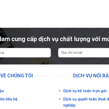
am cung cấp dịch vụ chất lượng với mứ
VỀ CHÚNG TÔI
DỊCH VỤ NỔI B
iệu
Dịch vụ kế toán trọn gói
in liên hệ
Dịch vụ quyết toán thuế 
nghiệp
c