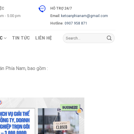
IỆC
HỖ TRỢ 24/7
 am - 5.00 pm
Email:
ketoanphianam@gmail.com
Hotline
:
0907 958 871
ÁC
TIN TỨC
LIÊN HỆ
oán Phía Nam, bao gồm :