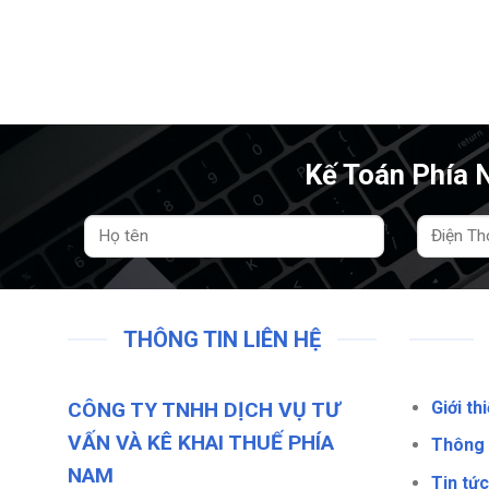
Kế Toán Phía N
THÔNG TIN LIÊN HỆ
CÔNG TY TNHH DỊCH VỤ TƯ
Giới th
VẤN VÀ KÊ KHAI THUẾ PHÍA
Thông t
NAM
Tin tứ