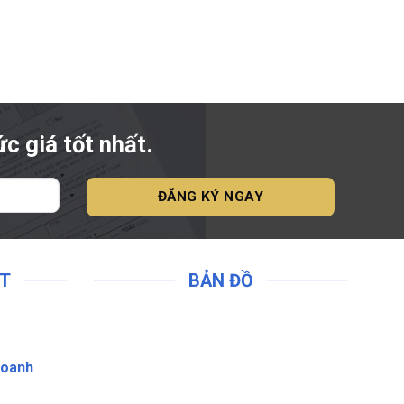
c giá tốt nhất.
ẬT
BẢN ĐỒ
doanh