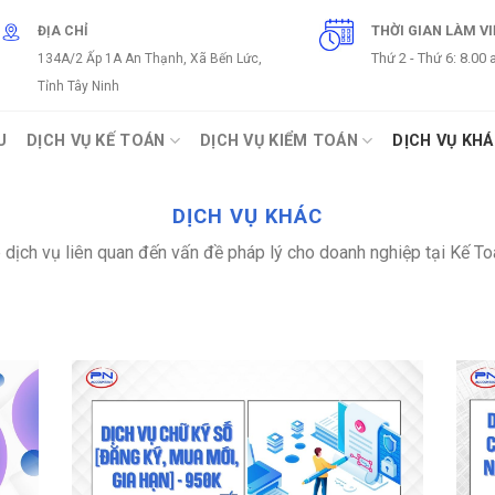
THỜI GIAN LÀM V
ĐỊA CHỈ
Thứ 2 - Thứ 6: 8.00
134A/2 Ấp 1A An Thạnh, Xã Bến Lức,
Tỉnh Tây Ninh
U
DỊCH VỤ KẾ TOÁN
DỊCH VỤ KIỂM TOÁN
DỊCH VỤ KH
DỊCH VỤ KHÁC
 dịch vụ liên quan đến vấn đề pháp lý cho doanh nghiệp tại Kế T