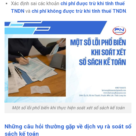
Xác định sai các khoản
chi phí được trừ khi tính thuế
TNDN
và
chi phí không được trừ khi tính thuế TNDN
.
Một số lỗi phổ biến khi thực hiện soát xét sổ sách kế toán
Những câu hỏi thường gặp về dịch vụ rà soát sổ
sách kế toán