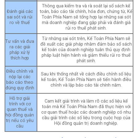
Thông qua kiểm tra và rà soát lại sổ sách kế
Đánh giá các
toán, báo cáo tài chính, hóa đơn, chứng từ, Kế
sai sót và rủi
Toán Phía Nam sẽ tổng hợp lại những sai sót
ro về thuế
mà doanh nghiệp đang gặp phải và đánh giá
rủi ro thuế phát sinh.
Từ những sai sót trên, Kế Toán Phía Nam sẽ
Tư vấn và đưa
đề xuất các giải pháp nhằm đảm bảo sổ sách
ra các giải
kế toán của doanh nghiệp tuân thủ quy định
pháp xử lý
pháp luật hiện hành và giảm thiểu rủi ro thuế
thích hợp
phát sinh
.
Điều chỉnh và
Sau khi thống nhất về cách điều chỉnh số liệu
nộp lại các
kế toán, Kế Toán Phía Nam sẽ tiến hành điều
báo cáo theo
chỉnh và lập báo cáo tài chính năm.
đúng quy định
Hỗ trợ giải
Cam kết giải trình và làm rõ các số liệu kế
trình với cơ
toán mà Kế Toán Phía Nam đã thực hiện với
quan thuế và
cơ quan thuế hoặc các doanh nghiệp có nhu
hội đồng quản
cầu giải trình các số liệu trong cuộc họp của
trị nếu có yêu
Hội đồng quản trị doanh nghiệp.
cầu