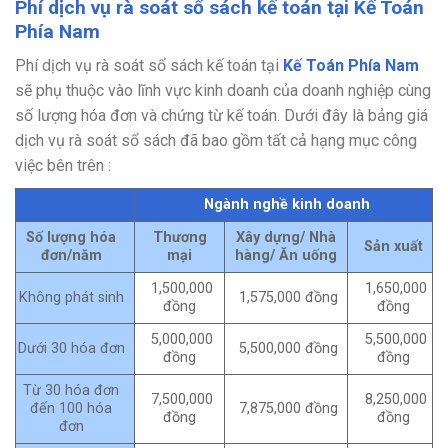
Phí dịch vụ rà soát sổ sách kế toán tại Kế Toán
Phía Nam
Phí dịch vụ rà soát sổ sách kế toán tại
Kế Toán Phía Nam
sẽ phụ thuộc vào lĩnh vực kinh doanh của doanh nghiệp cùng
số lượng hóa đơn và chứng từ kế toán. Dưới đây là bảng giá
dịch vụ rà soát sổ sách đã bao gồm tất cả hạng mục công
việc bên trên :
Ngành nghề kinh doanh
Số lượng hóa
Thương
Xây dựng/ Nhà
Sản xuất
đơn/năm
mại
hàng/ Ăn uống
1,500,000
1,650,000
Không phát sinh
1,575,000 đồng
đồng
đồng
5,000,000
5,500,000
Dưới 30 hóa đơn
5,500,000 đồng
đồng
đồng
Từ 30 hóa đơn
7,500,000
8,250,000
đến 100 hóa
7,875,000 đồng
đồng
đồng
đơn