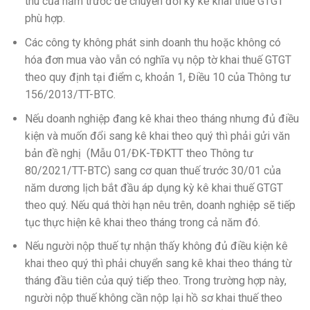
thu của năm trước để chuyển đổi kỳ kê khai thuế GTGT
phù hợp.
Các công ty không phát sinh doanh thu hoặc không có
hóa đơn mua vào vẫn có nghĩa vụ nộp tờ khai thuế GTGT
theo quy định tại điểm c, khoản 1, Điều 10 của Thông tư
156/2013/TT-BTC.
Nếu doanh nghiệp đang kê khai theo tháng nhưng đủ điều
kiện và muốn đổi sang kê khai theo quý thì phải gửi văn
bản đề nghị (Mẫu 01/ĐK-TĐKTT theo Thông tư
80/2021/TT-BTC) sang cơ quan thuế trước 30/01 của
năm dương lịch bắt đầu áp dụng kỳ kê khai thuế GTGT
theo quý. Nếu quá thời hạn nêu trên, doanh nghiệp sẽ tiếp
tục thực hiện kê khai theo tháng trong cả năm đó.
Nếu người nộp thuế tự nhận thấy không đủ điều kiện kê
khai theo quý thì phải chuyển sang kê khai theo tháng từ
tháng đầu tiên của quý tiếp theo. Trong trường hợp này,
người nộp thuế không cần nộp lại hồ sơ khai thuế theo