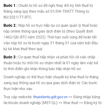
Bước 1 :
Chuẩn bị hồ sơ đề nghị thay đổi kỳ tính thuế từ
tháng sang quý theo mẫu số 01/ĐK-TĐKTT Thông tư
80/2021/TT-BTC.
Bước 2 :
Nộp hồ sơ trực tiếp tại cơ quan quản lý thuế hoặc
nộp online thông qua giao dịch điện tử (theo Quyết định
1462/QĐ-BTC năm 2022). Thời hạn cuối cùng để hoàn tất
việc nộp hồ sơ là trước ngày 31 tháng 01 của năm bắt đầu
kỳ kê khai thuế theo quý.
Bước 3 :
Cơ quan thuế tiếp nhận và phản hồi về việc chấp
thuận hoặc từ chối hồ sơ chậm nhất là 01 ngày làm việc kể
từ thời điểm ghi nhận thông báo tiếp nhận hồ sơ.
Doanh nghiệp có thể thực hiện chuyển kỳ khai thuế từ tháng
sang quý thông qua hồ sơ qua giao dịch điện tử. Các bước
thực hiện như sau :
Truy cập website:
thuedientu.gdt.gov.vn
=> Đăng nhập bằng
tài khoản doanh nghiệp (MST-QL) => Khai thuế => Đăng ký tờ