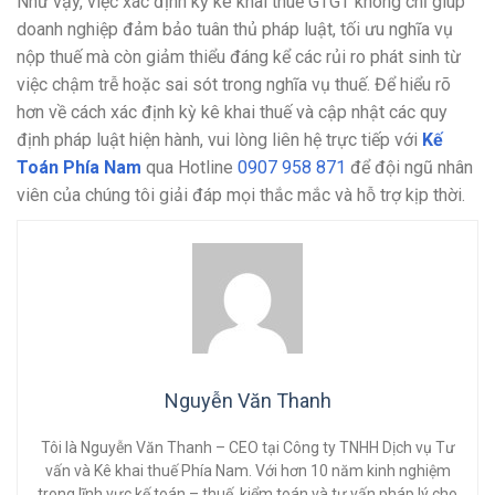
Như vậy, việc xác định kỳ kê khai thuế GTGT không chỉ giúp
doanh nghiệp đảm bảo tuân thủ pháp luật, tối ưu nghĩa vụ
nộp thuế mà còn giảm thiểu đáng kể các rủi ro phát sinh từ
việc chậm trễ hoặc sai sót trong nghĩa vụ thuế. Để hiểu rõ
hơn về cách xác định kỳ kê khai thuế và cập nhật các quy
định pháp luật hiện hành, vui lòng liên hệ trực tiếp với
Kế
Toán Phía Nam
qua Hotline
0907 958 871
để đội ngũ nhân
viên của chúng tôi giải đáp mọi thắc mắc và hỗ trợ kịp thời.
Nguyễn Văn Thanh
Tôi là Nguyễn Văn Thanh – CEO tại Công ty TNHH Dịch vụ Tư
vấn và Kê khai thuế Phía Nam. Với hơn 10 năm kinh nghiệm
trong lĩnh vực kế toán – thuế, kiểm toán và tư vấn pháp lý cho