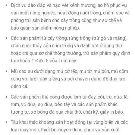
Dịch vụ đào đắp và nạo vét kênh mương, ao hồ phục vụ
sản xuất nông nghiệp, hoạt động nuôi trồng, chăm sóc và
phòng trừ sân bệnh cho cây trồng cũng như sơ chế và
bảo quản sản phẩm nông nghiệp.
Các sản phẩm từ cây trồng, rừng trồng (trừ gỗ và măng),
chăn nuôi, thủy sản nuôi trồng và đánh bắt ở dạng thô
hoặc chỉ qua sơ chế thông thường, trừ sản phẩm quy định
tại khoản 1 Điều 5 của Luật này.
Mủ cao su dưới dạng mủ cờ rếp, mủ tờ, mủ bún, mủ cốm
cùng với lưới, dây giềng và sợi chuyên dụng để đan lưới
đánh cá.
Các sản phẩm thủ công được làm từ đay, cói, tre, nứa, lá,
rơm, vỏ dừa, sọ dừa, bèo tây và các sản phẩm khác
tương tự, xơ bông đã qua chải thô, chải kỹ, giấy in báo.
Tàu khai thác khoáng sản hoạt động tại vùng biển và các
loại máy móc, thiết bị chuyên dùng phục vụ sản xuất