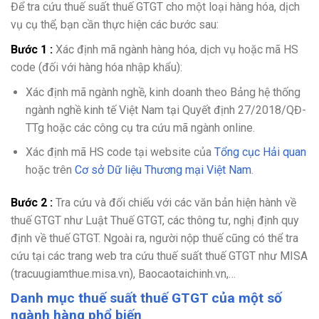
Để tra cứu thuế suất thuế GTGT cho một loại hàng hóa, dịch
vụ cụ thể, bạn cần thực hiện các bước sau:
Bước 1 :
Xác định mã ngành hàng hóa, dịch vụ hoặc mã HS
code (đối với hàng hóa nhập khẩu):
Xác định mã ngành nghề, kinh doanh theo Bảng hệ thống
ngành nghề kinh tế Việt Nam tại Quyết định 27/2018/QĐ-
TTg hoặc các công cụ tra cứu mã ngành online.
Xác định mã HS code tại website của
Tổng cục Hải quan
hoặc trên
Cơ sở Dữ liệu Thương mại Việt Nam
.
Bước 2 :
Tra cứu và đối chiếu với các văn bản hiện hành về
thuế GTGT như Luật Thuế GTGT, các thông tư, nghị định quy
định về thuế GTGT. Ngoài ra, người nộp thuế cũng có thể tra
cứu tại các trang web tra cứu thuế suất thuế GTGT như MISA
(tracuugiamthue.misa.vn), Baocaotaichinh.vn,…
Danh mục thuế suất thuế GTGT của một số
ngành hàng phổ biến