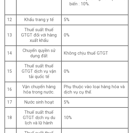
biến : 10%.
12
Khẩu trang y tế
5%
Thuế suất thuế
13
GTGT đối với hàng
0%
xuất khẩu
Chuyển quyền sử
14
Không chịu thuế GTGT
dụng đất
Thuế suất thuế
15
GTGT dịch vụ vận
0%
tải quốc tế
Vận chuyển hàng
Phụ thuộc vào loại hàng hóa và
16
hóa trong nước.
dịch vụ cụ thể.
17
Nước sinh hoạt
5%
Thuế suất thuế
18
GTGT dịch vụ du
10%
lịch và lữ hành