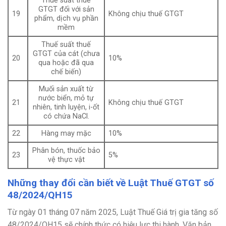
Thuế suất thuế
GTGT đối với sản
19
Không chịu thuế GTGT
phẩm, dịch vụ phần
mềm
Thuế suất thuế
GTGT của cát (chưa
20
10%
qua hoặc đã qua
chế biến)
Muối sản xuất từ
nước biển, mỏ tự
21
Không chịu thuế GTGT
nhiên, tinh luyện, i-ốt
có chứa NaCl.
22
Hàng may mặc
10%
Phân bón, thuốc bảo
23
5%
vệ thực vật
Những thay đổi cần biết về Luật Thuế GTGT số
48/2024/QH15
Từ ngày 01 tháng 07 năm 2025, Luật Thuế Giá trị gia tăng số
48/2024/QH15 sẽ chính thức có hiệu lực thi hành. Văn bản