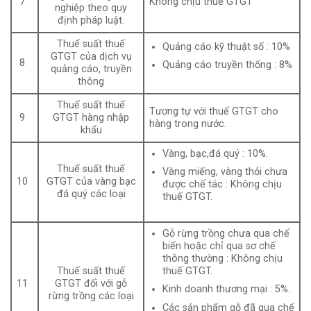
7
Không chịu thuế GTGT
nghiệp theo quy
định pháp luật.
Thuế suất thuế
Quảng cáo kỹ thuật số : 10%
GTGT của dịch vụ
8
Quảng cáo truyền thống : 8%
quảng cáo, truyền
thông
Thuế suất thuế
Tương tự với thuế GTGT cho
9
GTGT hàng nhập
hàng trong nước.
khẩu
Vàng, bạc,đá quý : 10%.
Thuế suất thuế
Vàng miếng, vàng thỏi chưa
10
GTGT của vàng bạc
được chế tác : Không chịu
đá quý các loại
thuế GTGT.
Gỗ rừng trồng chưa qua chế
biến hoặc chỉ qua sơ chế
thông thường : Không chịu
Thuế suất thuế
thuế GTGT.
11
GTGT đối với gỗ
Kinh doanh thương mại : 5%.
rừng trồng các loại
Các sản phẩm gỗ đã qua chế