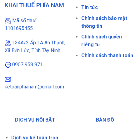
KHAI THUẾ PHÍA NAM
Tin tức
Chính sách bảo mật
Mã số thuế :
thông tin
1101695455
Chính sách quyền
134A/2 Ấp 1A An Thạnh,
riêng tư
Xã Bến Lức, Tỉnh Tây Ninh
Chính sách thanh toán
0907 958 871
ketoanphianam@gmail.com
DỊCH VỤ NỔI BẬT
BẢN ĐỒ
Dịch vụ kế toán trọn