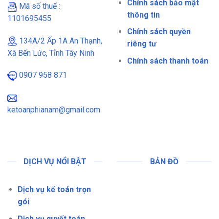
Chính sách bảo mật
Mã số thuế :
thông tin
1101695455
Chính sách quyền
134A/2 Ấp 1A An Thạnh,
riêng tư
Xã Bến Lức, Tỉnh Tây Ninh
Chính sách thanh toán
0907 958 871
ketoanphianam@gmail.com
DỊCH VỤ NỔI BẬT
BẢN ĐỒ
Dịch vụ kế toán trọn
gói
Dịch vụ quyết toán