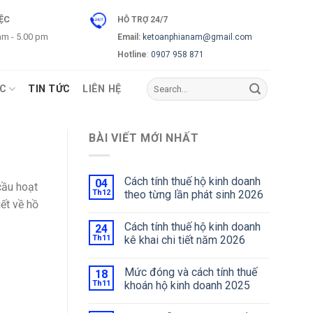
IỆC
HỖ TRỢ 24/7
 am - 5.00 pm
Email:
ketoanphianam@gmail.com
Hotline
:
0907 958 871
ÁC
TIN TỨC
LIÊN HỆ
BÀI VIẾT MỚI NHẤT
Cách tính thuế hộ kinh doanh
04
cầu hoạt
Th12
theo từng lần phát sinh 2026
ết về hồ
Cách tính thuế hộ kinh doanh
24
Th11
kê khai chi tiết năm 2026
Mức đóng và cách tính thuế
18
Th11
khoán hộ kinh doanh 2025