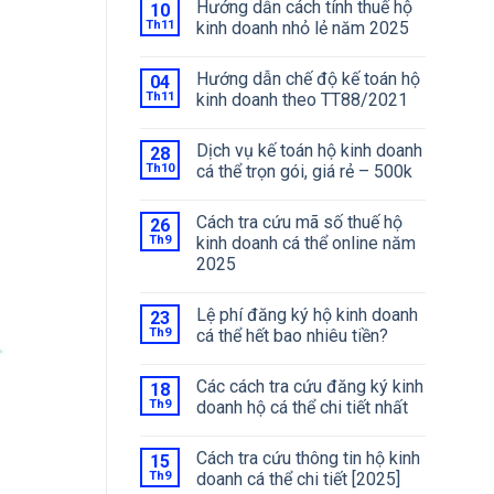
Hướng dẫn cách tính thuế hộ
10
Th11
kinh doanh nhỏ lẻ năm 2025
Hướng dẫn chế độ kế toán hộ
04
Th11
kinh doanh theo TT88/2021
Dịch vụ kế toán hộ kinh doanh
28
Th10
cá thể trọn gói, giá rẻ – 500k
Cách tra cứu mã số thuế hộ
26
Th9
kinh doanh cá thể online năm
2025
Lệ phí đăng ký hộ kinh doanh
23
Th9
cá thể hết bao nhiêu tiền?
Các cách tra cứu đăng ký kinh
18
Th9
doanh hộ cá thể chi tiết nhất
Cách tra cứu thông tin hộ kinh
15
Th9
doanh cá thể chi tiết [2025]