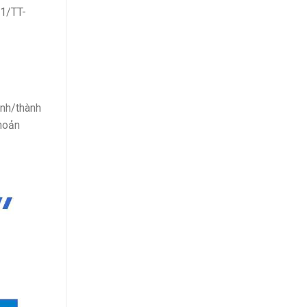
21/TT-
ỉnh/thành
hoản