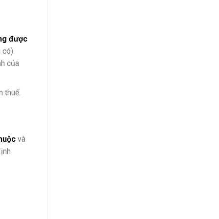
ng được
 có).
nh của
 thuế.
huộc
và
định